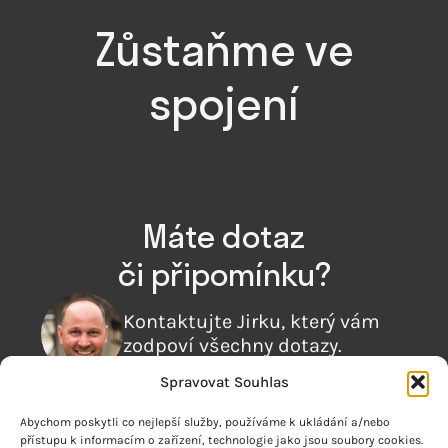
Zůstaňme ve
spojení
Máte dotaz
či připomínku?
Kontaktujte Jirku, který vám
zodpoví všechny dotazy.
Spravovat Souhlas
+420 725 929 757
Abychom poskytli co nejlepší služby, používáme k ukládání a/nebo
přístupu k informacím o zařízení, technologie jako jsou soubory cookies.