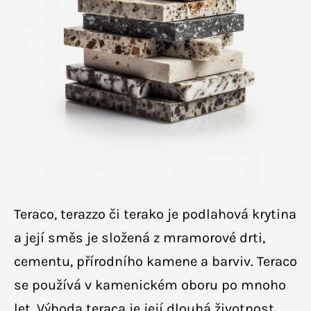
Teraco, terazzo či terako je podlahová krytina
a její směs je složená z mramorové drti,
cementu, přírodního kamene a barviv. Teraco
se používá v kamenickém oboru po mnoho
let. Výhoda teraca je její dlouhá životnost,