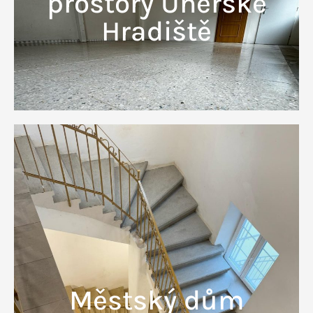
prostory Uherské
Hradiště
Městský dům